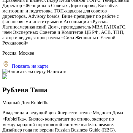
Правления и Бизнес-Лидер Retail банков ТОП-5, Генеральный
Директор «Женщины в Советах Директоров», Executive-
менторинг и подготовка ТOП-карьеры для советов
директоров, Advisory boards, Вице-президент по работе с
финансовыми институтами в Ассоциации «Русско-
Латиноамериканский Дом», преподаватель MBA РАНХиГС,
член Экспертных Советов и Комитетов ЦБ РФ, АСВ, ТПП,
автор и ведущая программы «Сила Женщины с Еленой
Речкаловой»
Россия, Москва
Показать на карте
Написать
Рублева Таша
Модный Дом Rubleffka
Владелица и ведущий дизайнер сети ателье Модного Дома
«Rubleﬀka». Бизнес- консультант по стилю, эксперт по
международной портновской системе made-to-measure.
Дизайнер года по версии Russian Business Guide (RBG),